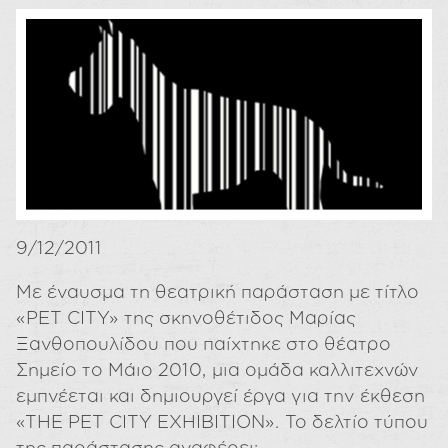
9/12/2011
Με έναυσμα τη θεατρική παράσταση με τίτλο
«PET CITY» της σκηνοθέτιδος Μαρίας
Ξανθοπουλίδου που παίχτηκε στο θέατρο
Σημείο το Μάιο 2010, μια ομάδα καλλιτεχνών
εμπνέεται και δημιουργεί έργα για την έκθεση
«ΤHE PET CITY EXHIBITION». Το δελτίο τύπου
της παράστασης αναφέρει: